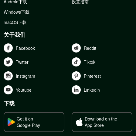
Android下载
设置指南
Windows下载
macOS下载
关于我们
Facebook
Reddit
Twitter
Tiktok
Instagram
Pinterest
Youtube
Linkedln
下载
Get it on
Download on the
Google Play
App Store